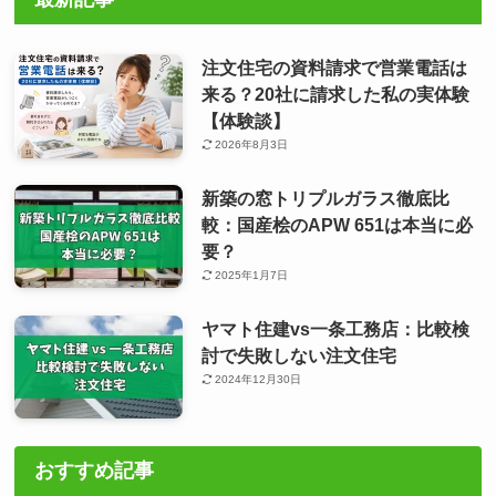
注文住宅の資料請求で営業電話は
来る？20社に請求した私の実体験
【体験談】
2026年8月3日
新築の窓トリプルガラス徹底比
較：国産桧のAPW 651は本当に必
要？
2025年1月7日
ヤマト住建vs一条工務店：比較検
討で失敗しない注文住宅
2024年12月30日
おすすめ記事