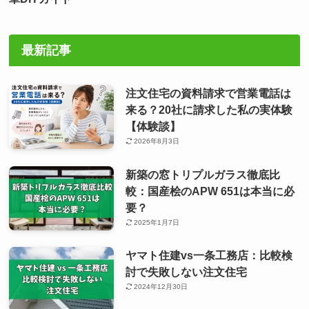
最新記事
注文住宅の資料請求で営業電話は
来る？20社に請求した私の実体験
【体験談】
2026年8月3日
新築の窓トリプルガラス徹底比
較：国産桧のAPW 651は本当に必
要？
2025年1月7日
ヤマト住建vs一条工務店：比較検
討で失敗しない注文住宅
2024年12月30日