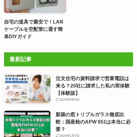
自宅の道具で最安で！LAN
ケーブルを空配管に通す簡
単DIYガイド
最新記事
注文住宅の資料請求で営業電話は
来る？20社に請求した私の実体験
【体験談】
2026年8月3日
新築の窓トリプルガラス徹底比
較：国産桧のAPW 651は本当に必
要？
2025年1月7日