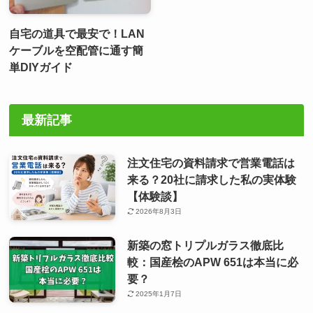
自宅の道具で最安で！LAN
ケーブルを空配管に通す簡
単DIYガイド
最新記事
注文住宅の資料請求で営業電話は
来る？20社に請求した私の実体験
【体験談】
2026年8月3日
新築の窓トリプルガラス徹底比
較：国産桧のAPW 651は本当に必
要？
2025年1月7日