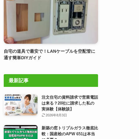
自宅の道具で最安で！LANケーブルを空配管に
通す簡単DIYガイド
最新記事
注文住宅の資料請求で営業電話
は来る？20社に請求した私の
実体験【体験談】
2026年8月3日
新築の窓トリプルガラス徹底比
較：国産桧のAPW 651は本当