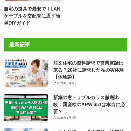
自宅の道具で最安で！LAN
ケーブルを空配管に通す簡
単DIYガイド
最新記事
注文住宅の資料請求で営業電話は
来る？20社に請求した私の実体験
【体験談】
2026年8月3日
新築の窓トリプルガラス徹底比
較：国産桧のAPW 651は本当に必
要？
2025年1月7日