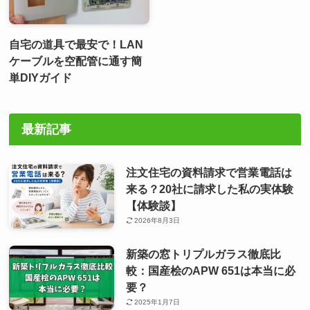
自宅の道具で最安で！LAN
ケーブルを空配管に通す簡
単DIYガイド
最新記事
注文住宅の資料請求で営業電話は
来る？20社に請求した私の実体験
【体験談】
2026年8月3日
新築の窓トリプルガラス徹底比
較：国産桧のAPW 651は本当に必
要？
2025年1月7日