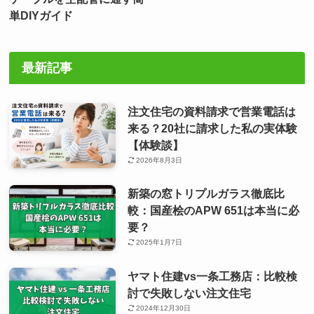
単DIYガイド
最新記事
注文住宅の資料請求で営業電話は
来る？20社に請求した私の実体験
【体験談】
2026年8月3日
新築の窓トリプルガラス徹底比
較：国産桧のAPW 651は本当に必
要？
2025年1月7日
ヤマト住建vs一条工務店：比較検
討で失敗しない注文住宅
2024年12月30日