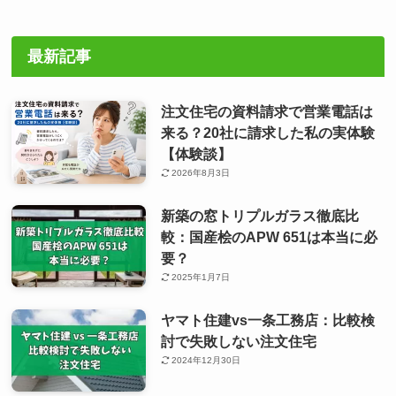
最新記事
注文住宅の資料請求で営業電話は
来る？20社に請求した私の実体験
【体験談】
2026年8月3日
新築の窓トリプルガラス徹底比
較：国産桧のAPW 651は本当に必
要？
2025年1月7日
ヤマト住建vs一条工務店：比較検
討で失敗しない注文住宅
2024年12月30日