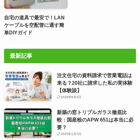
自宅の道具で最安で！LAN
ケーブルを空配管に通す簡
単DIYガイド
最新記事
注文住宅の資料請求で営業電話は
来る？20社に請求した私の実体験
【体験談】
2026年8月3日
新築の窓トリプルガラス徹底比
較：国産桧のAPW 651は本当に必
要？
2025年1月7日