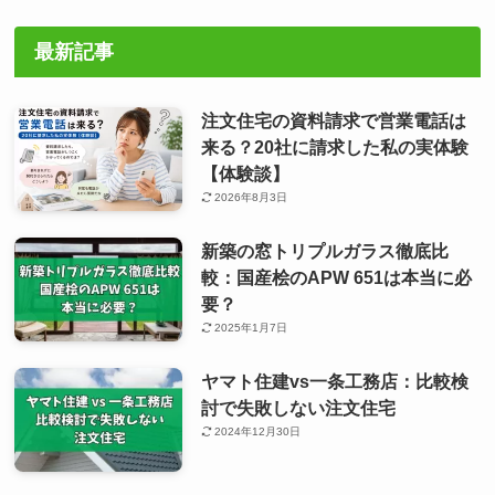
最新記事
注文住宅の資料請求で営業電話は
来る？20社に請求した私の実体験
【体験談】
2026年8月3日
新築の窓トリプルガラス徹底比
較：国産桧のAPW 651は本当に必
要？
2025年1月7日
ヤマト住建vs一条工務店：比較検
討で失敗しない注文住宅
2024年12月30日