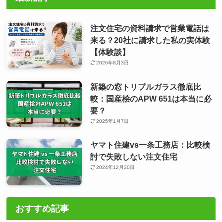
注文住宅の資料請求で営業電話は
来る？20社に請求した私の実体験
【体験談】
2026年8月3日
新築の窓トリプルガラス徹底比
較：国産桧のAPW 651は本当に必
要？
2025年1月7日
ヤマト住建vs一条工務店：比較検
討で失敗しない注文住宅
2024年12月30日
おすすめ記事