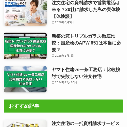
注文住宅の資料請求で営業電話は
来る？20社に請求した私の実体験
【体験談】
2026年8月3日
新築の窓トリプルガラス徹底比
較：国産桧のAPW 651は本当に必
要？
2025年1月7日
ヤマト住建vs一条工務店：比較検
討で失敗しない注文住宅
2024年12月30日
おすすめ記事
注文住宅の一括資料請求サービス