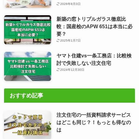
2026年8月3日
新築の窓トリプルガラス徹底比
較：国産桧のAPW 651は本当に必
要？
2025年1月7日
ヤマト住建vs一条工務店：比較検
討で失敗しない注文住宅
2024年12月30日
おすすめ記事
注文住宅の一括資料請求サービス
はどこも同じ？！もっとも得なの
は