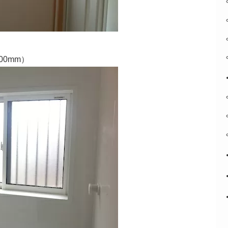
00mm）