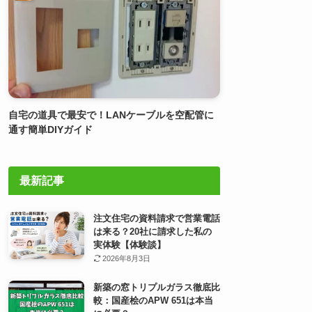
自宅の道具で最安で！LANケーブルを空配管に
通す簡単DIYガイド
最新記事
注文住宅の資料請求で営業電話
は来る？20社に請求した私の
実体験【体験談】
2026年8月3日
新築の窓トリプルガラス徹底比
較：国産桧のAPW 651は本当