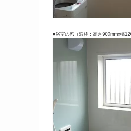
■浴室の窓（窓枠：高さ900mmx幅12