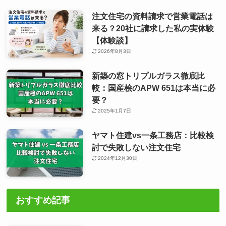
注文住宅の資料請求で営業電話は
来る？20社に請求した私の実体験
【体験談】
2026年8月3日
新築の窓トリプルガラス徹底比
較：国産桧のAPW 651は本当に必
要？
2025年1月7日
ヤマト住建vs一条工務店：比較検
討で失敗しない注文住宅
2024年12月30日
おすすめ記事