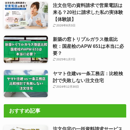
注文住宅の資料請求で営業電話は
来る？20社に請求した私の実体験
【体験談】
2026年8月3日
新築の窓トリプルガラス徹底比
較：国産桧のAPW 651は本当に必
要？
2025年1月7日
ヤマト住建vs一条工務店：比較検
討で失敗しない注文住宅
2024年12月30日
おすすめ記事
注文住宅の一括資料請求サービス