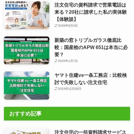
注文住宅の資料請求で営業電話は
来る？20社に請求した私の実体験
【体験談】
2026年8月3日
新築の窓トリプルガラス徹底比
較：国産桧のAPW 651は本当に必
要？
2025年1月7日
ヤマト住建vs一条工務店：比較検
討で失敗しない注文住宅
2024年12月30日
おすすめ記事
注文住宅の一括資料請求サービス