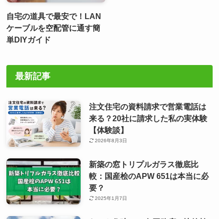
自宅の道具で最安で！LAN
ケーブルを空配管に通す簡
単DIYガイド
最新記事
注文住宅の資料請求で営業電話は
来る？20社に請求した私の実体験
【体験談】
2026年8月3日
新築の窓トリプルガラス徹底比
較：国産桧のAPW 651は本当に必
要？
2025年1月7日