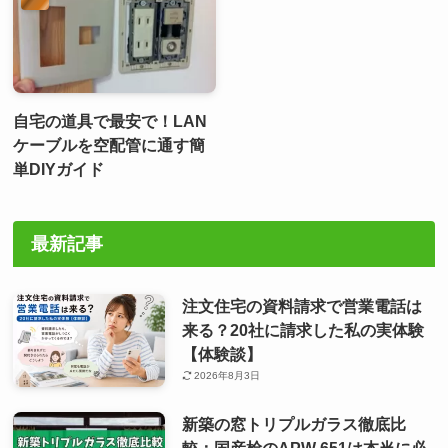
自宅の道具で最安で！LAN
ケーブルを空配管に通す簡
単DIYガイド
最新記事
注文住宅の資料請求で営業電話は
来る？20社に請求した私の実体験
【体験談】
2026年8月3日
新築の窓トリプルガラス徹底比
較：国産桧のAPW 651は本当に必