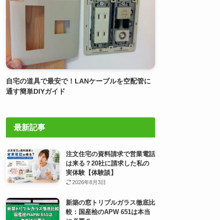
自宅の道具で最安で！LANケーブルを空配管に
通す簡単DIYガイド
最新記事
注文住宅の資料請求で営業電話
は来る？20社に請求した私の
実体験【体験談】
2026年8月3日
新築の窓トリプルガラス徹底比
較：国産桧のAPW 651は本当