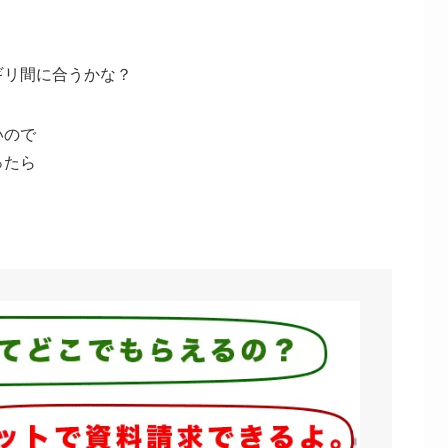
ギリ間に合うかな？
いので
ったら