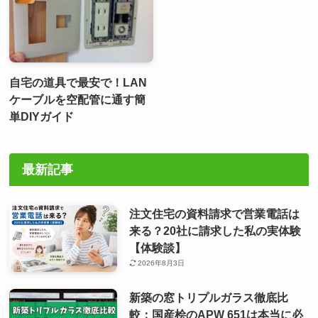
自宅の道具で最安で！LAN
ケーブルを空配管に通す簡
単DIYガイド
最新記事
注文住宅の資料請求で営業電話は
来る？20社に請求した私の実体験
【体験談】
2026年8月3日
新築の窓トリプルガラス徹底比
較：国産桧のAPW 651は本当に必