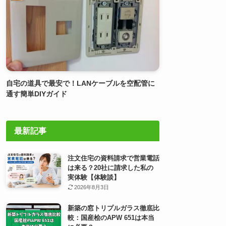
自宅の道具で最安で！LANケーブルを空配管に
通す簡単DIYガイド
最新記事
注文住宅の資料請求で営業電話
は来る？20社に請求した私の
実体験【体験談】
2026年8月3日
新築の窓トリプルガラス徹底比
較：国産桧のAPW 651は本当