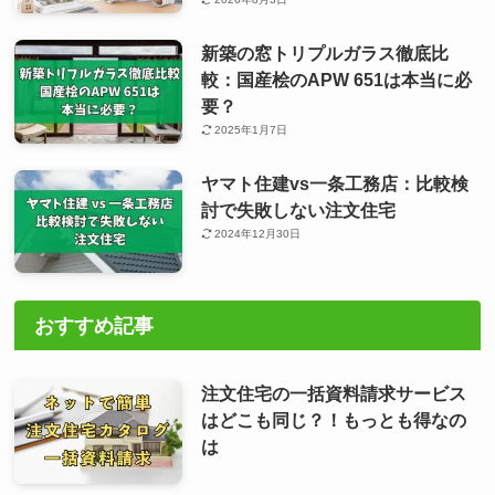
新築の窓トリプルガラス徹底比
較：国産桧のAPW 651は本当に必
要？
2025年1月7日
ヤマト住建vs一条工務店：比較検
討で失敗しない注文住宅
2024年12月30日
おすすめ記事
注文住宅の一括資料請求サービス
はどこも同じ？！もっとも得なの
は