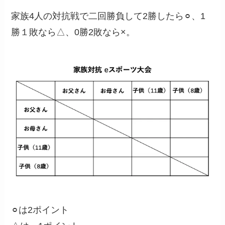
家族4人の対抗戦で二回勝負して2勝したら⚪︎、1
勝１敗なら△、0勝2敗なら×。
⚪︎は2ポイント