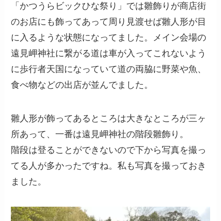
「かつうらビックひな祭り」では雛飾りが商店街
のお店にも飾ってあって周り見渡せば雛人形が目
に入るような状態になってました。メイン会場の
遠見岬神社に繋がる道は車が入ってこれないよう
に歩行者天国になっていて道の両脇に野菜や魚、
食べ物などの出店が並んでました。
雛人形が飾ってあるところは大きなところが三ヶ
所あって、一番は遠見岬神社の階段雛飾り。
階段は登ることができないので下から写真を撮っ
てる人が多かったですね。私も写真を撮っておき
ました。