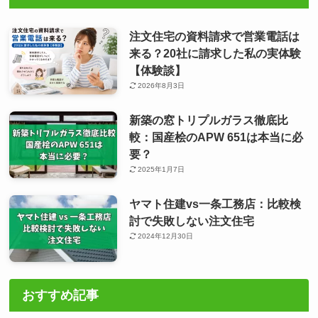
注文住宅の資料請求で営業電話は
来る？20社に請求した私の実体験
【体験談】
2026年8月3日
新築の窓トリプルガラス徹底比
較：国産桧のAPW 651は本当に必
要？
2025年1月7日
ヤマト住建vs一条工務店：比較検
討で失敗しない注文住宅
2024年12月30日
おすすめ記事