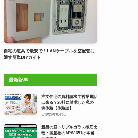
自宅の道具で最安で！LANケーブルを空配管に
通す簡単DIYガイド
最新記事
注文住宅の資料請求で営業電話
は来る？20社に請求した私の
実体験【体験談】
2026年8月3日
新築の窓トリプルガラス徹底比
較：国産桧のAPW 651は本当