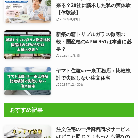
来る？20社に請求した私の実体験
【体験談】
2026年8月3日
新築の窓トリプルガラス徹底比
較：国産桧のAPW 651は本当に必
要？
2025年1月7日
ヤマト住建vs一条工務店：比較検
討で失敗しない注文住宅
2024年12月30日
おすすめ記事
注文住宅の一括資料請求サービス
はどこも同じ？！もっとも得なの