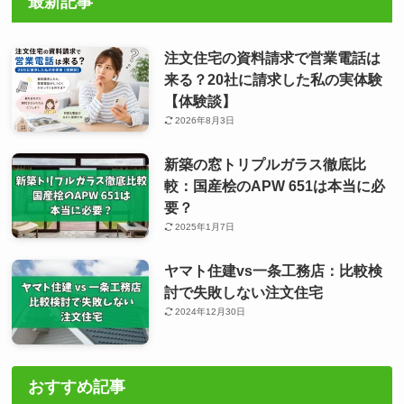
最新記事
注文住宅の資料請求で営業電話は
来る？20社に請求した私の実体験
【体験談】
2026年8月3日
新築の窓トリプルガラス徹底比
較：国産桧のAPW 651は本当に必
要？
2025年1月7日
ヤマト住建vs一条工務店：比較検
討で失敗しない注文住宅
2024年12月30日
おすすめ記事