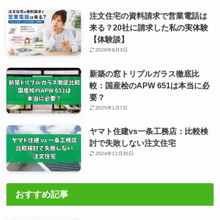
注文住宅の資料請求で営業電話は
来る？20社に請求した私の実体験
【体験談】
2026年8月3日
新築の窓トリプルガラス徹底比
較：国産桧のAPW 651は本当に必
要？
2025年1月7日
ヤマト住建vs一条工務店：比較検
討で失敗しない注文住宅
2024年12月30日
おすすめ記事