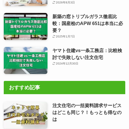
2026年8月3日
新築の窓トリプルガラス徹底比
較：国産桧のAPW 651は本当に必
要？
2025年1月7日
ヤマト住建vs一条工務店：比較検
討で失敗しない注文住宅
2024年12月30日
おすすめ記事
注文住宅の一括資料請求サービス
はどこも同じ？！もっとも得なの
は