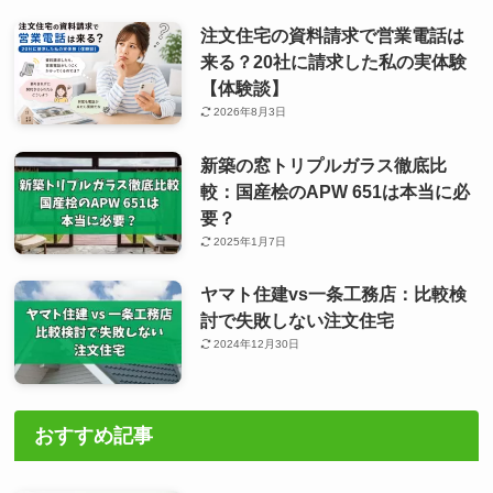
注文住宅の資料請求で営業電話は
来る？20社に請求した私の実体験
【体験談】
2026年8月3日
新築の窓トリプルガラス徹底比
較：国産桧のAPW 651は本当に必
要？
2025年1月7日
ヤマト住建vs一条工務店：比較検
討で失敗しない注文住宅
2024年12月30日
おすすめ記事