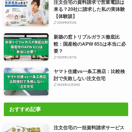
注文住宅の資料請求で営業電話は
来る？20社に請求した私の実体験
【体験談】
2026年8月3日
新築の窓トリプルガラス徹底比
較：国産桧のAPW 651は本当に必
要？
2025年1月7日
ヤマト住建vs一条工務店：比較検
討で失敗しない注文住宅
2024年12月30日
おすすめ記事
注文住宅の一括資料請求サービス