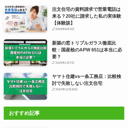
注文住宅の資料請求で営業電話は
来る？20社に請求した私の実体験
【体験談】
2026年8月3日
新築の窓トリプルガラス徹底比
較：国産桧のAPW 651は本当に必
要？
2025年1月7日
ヤマト住建vs一条工務店：比較検
討で失敗しない注文住宅
2024年12月30日
おすすめ記事