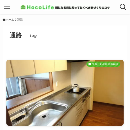
ホーム
通路
通路
– tag –
先輩たちの新築体験談