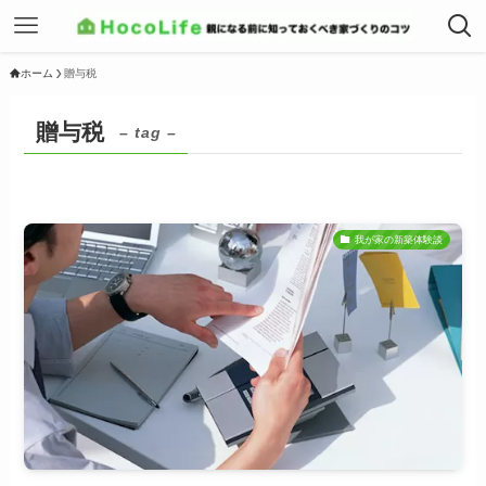
ホーム
贈与税
贈与税
– tag –
我が家の新築体験談