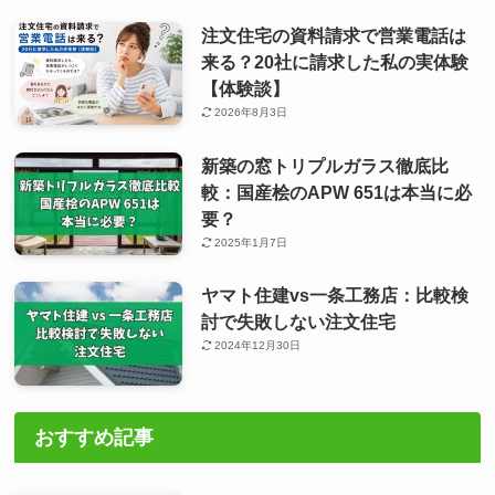
注文住宅の資料請求で営業電話は
来る？20社に請求した私の実体験
【体験談】
2026年8月3日
新築の窓トリプルガラス徹底比
較：国産桧のAPW 651は本当に必
要？
2025年1月7日
ヤマト住建vs一条工務店：比較検
討で失敗しない注文住宅
2024年12月30日
おすすめ記事