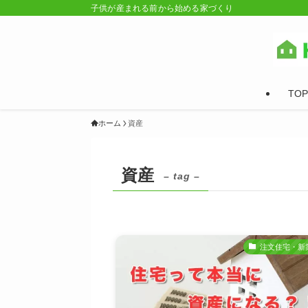
子供が産まれる前から始める家づくり
TOP
ホーム
資産
資産
– tag –
注文住宅・新