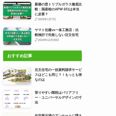
新築の窓トリプルガラス徹底比
較：国産桧のAPW 651は本当
に必要？
2025年1月7日
ヤマト住建vs一条工務店：比
較検討で失敗しない注文住宅
2024年12月30日
おすすめ記事
注文住宅の一括資料請求サービ
スはどこも同じ？！もっとも得
なのは
登りやすい階段はバリアフリ
ー・ユニバーサルデザインの寸
法
住宅展示場のアンケートに隠さ