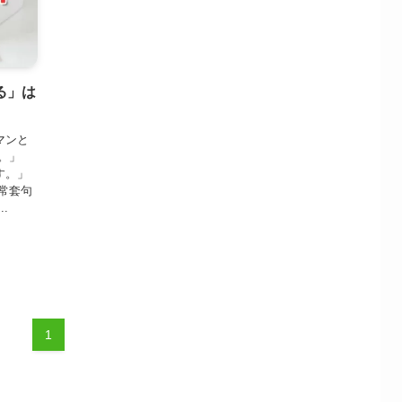
る」は
マンと
。」
す。」
常套句
.
1