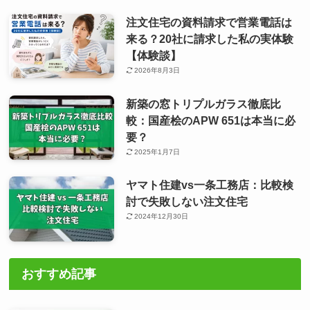
注文住宅の資料請求で営業電話は
来る？20社に請求した私の実体験
【体験談】
2026年8月3日
新築の窓トリプルガラス徹底比
較：国産桧のAPW 651は本当に必
要？
2025年1月7日
ヤマト住建vs一条工務店：比較検
討で失敗しない注文住宅
2024年12月30日
おすすめ記事