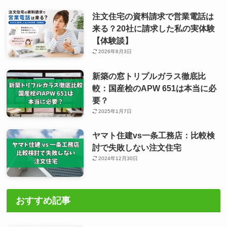
注文住宅の資料請求で営業電話は
来る？20社に請求した私の実体験
【体験談】
2026年8月3日
新築の窓トリプルガラス徹底比
較：国産桧のAPW 651は本当に必
要？
2025年1月7日
ヤマト住建vs一条工務店：比較検
討で失敗しない注文住宅
2024年12月30日
おすすめ記事