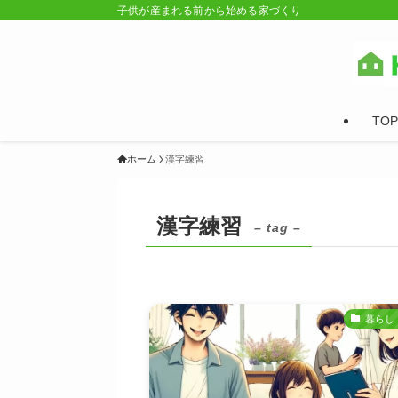
子供が産まれる前から始める家づくり
TOP
ホーム
漢字練習
漢字練習
– tag –
暮らし