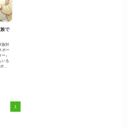
家族で
家族対
スポー
ター』
もいる
...
1