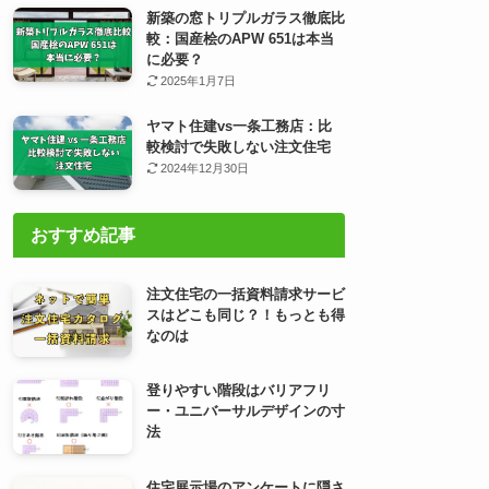
新築の窓トリプルガラス徹底比
較：国産桧のAPW 651は本当
に必要？
2025年1月7日
ヤマト住建vs一条工務店：比
較検討で失敗しない注文住宅
2024年12月30日
おすすめ記事
注文住宅の一括資料請求サービ
スはどこも同じ？！もっとも得
なのは
登りやすい階段はバリアフリ
ー・ユニバーサルデザインの寸
法
住宅展示場のアンケートに隠さ