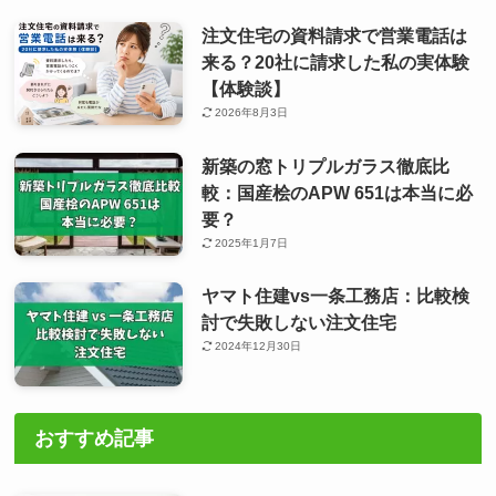
注文住宅の資料請求で営業電話は
来る？20社に請求した私の実体験
【体験談】
2026年8月3日
新築の窓トリプルガラス徹底比
較：国産桧のAPW 651は本当に必
要？
2025年1月7日
ヤマト住建vs一条工務店：比較検
討で失敗しない注文住宅
2024年12月30日
おすすめ記事