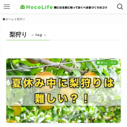
ホーム
梨狩り
梨狩り
– tag –
暮らし・生活