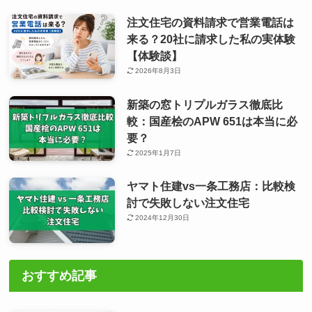
注文住宅の資料請求で営業電話は
来る？20社に請求した私の実体験
【体験談】
2026年8月3日
新築の窓トリプルガラス徹底比
較：国産桧のAPW 651は本当に必
要？
2025年1月7日
ヤマト住建vs一条工務店：比較検
討で失敗しない注文住宅
2024年12月30日
おすすめ記事