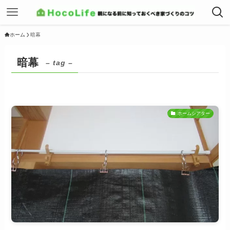
ホーム
暗幕
暗幕
– tag –
ホームシアター