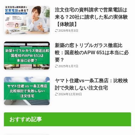
注文住宅の資料請求で営業電話は
来る？20社に請求した私の実体験
【体験談】
2026年8月3日
新築の窓トリプルガラス徹底比
較：国産桧のAPW 651は本当に必
要？
2025年1月7日
ヤマト住建vs一条工務店：比較検
討で失敗しない注文住宅
2024年12月30日
おすすめ記事