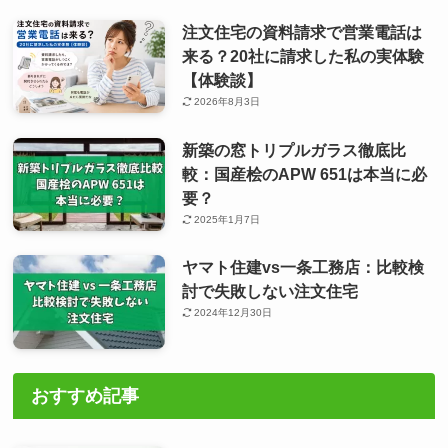
注文住宅の資料請求で営業電話は
来る？20社に請求した私の実体験
【体験談】
2026年8月3日
新築の窓トリプルガラス徹底比
較：国産桧のAPW 651は本当に必
要？
2025年1月7日
ヤマト住建vs一条工務店：比較検
討で失敗しない注文住宅
2024年12月30日
おすすめ記事