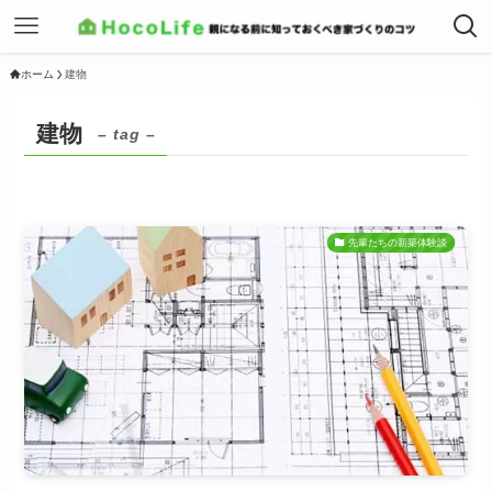
ホーム
建物
建物
– tag –
先輩たちの新築体験談