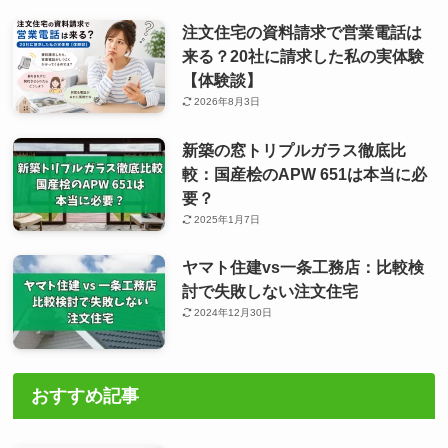
注文住宅の資料請求で営業電話は
来る？20社に請求した私の実体験
【体験談】
2026年8月3日
新築の窓トリプルガラス徹底比
較：国産桧のAPW 651は本当に必
要？
2025年1月7日
ヤマト住建vs一条工務店：比較検
討で失敗しない注文住宅
2024年12月30日
おすすめ記事