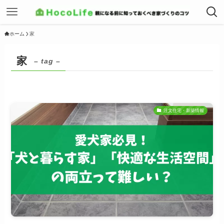
ホーム
家
家
– tag –
注文住宅・新築情報