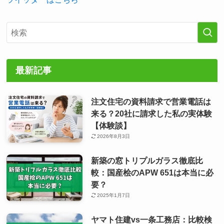
最新記事
注文住宅の資料請求で営業電話は
来る？20社に請求した私の実体験
【体験談】
2026年8月3日
新築の窓トリプルガラス徹底比
較：国産桧のAPW 651は本当に必
要？
2025年1月7日
ヤマト住建vs一条工務店：比較検