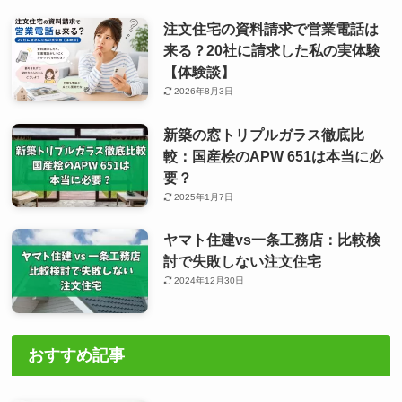
注文住宅の資料請求で営業電話は
来る？20社に請求した私の実体験
【体験談】
2026年8月3日
新築の窓トリプルガラス徹底比
較：国産桧のAPW 651は本当に必
要？
2025年1月7日
ヤマト住建vs一条工務店：比較検
討で失敗しない注文住宅
2024年12月30日
おすすめ記事