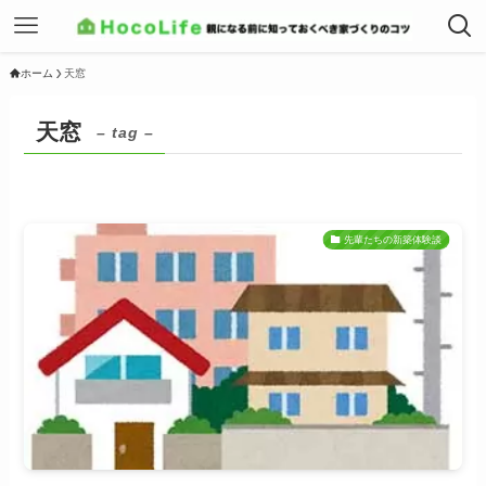
ホーム
天窓
天窓
– tag –
先輩たちの新築体験談