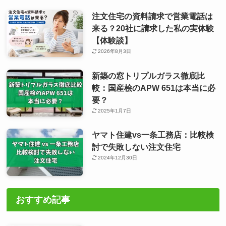
注文住宅の資料請求で営業電話は
来る？20社に請求した私の実体験
【体験談】
2026年8月3日
新築の窓トリプルガラス徹底比
較：国産桧のAPW 651は本当に必
要？
2025年1月7日
ヤマト住建vs一条工務店：比較検
討で失敗しない注文住宅
2024年12月30日
おすすめ記事