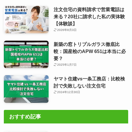
注文住宅の資料請求で営業電話は
来る？20社に請求した私の実体験
【体験談】
2026年8月3日
新築の窓トリプルガラス徹底比
較：国産桧のAPW 651は本当に必
要？
2025年1月7日
ヤマト住建vs一条工務店：比較検
討で失敗しない注文住宅
2024年12月30日
おすすめ記事