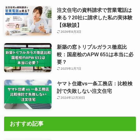
注文住宅の資料請求で営業電話は
来る？20社に請求した私の実体験
【体験談】
2026年8月3日
新築の窓トリプルガラス徹底比
較：国産桧のAPW 651は本当に必
要？
2025年1月7日
ヤマト住建vs一条工務店：比較検
討で失敗しない注文住宅
2024年12月30日
おすすめ記事