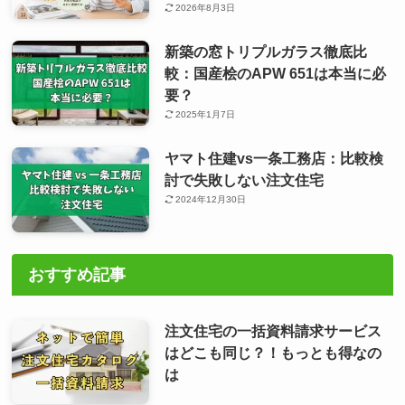
2026年8月3日
新築の窓トリプルガラス徹底比
較：国産桧のAPW 651は本当に必
要？
2025年1月7日
ヤマト住建vs一条工務店：比較検
討で失敗しない注文住宅
2024年12月30日
おすすめ記事
注文住宅の一括資料請求サービス
はどこも同じ？！もっとも得なの
は